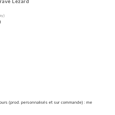
gravé Lézard
ay)
d
 7 jours (prod. personnalisés et sur commande) : me