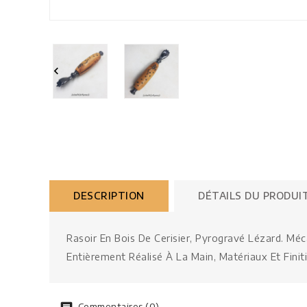

DESCRIPTION
DÉTAILS DU PRODUI
Rasoir En Bois De Cerisier, Pyrogravé Lézard. Mé
Entièrement Réalisé À La Main, Matériaux Et Finit
Commentaires (0)