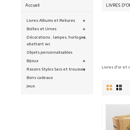
Accueil
LIVRES D'
Livres Albums et Reliures
add
Boîtes et Urnes
add
Décorations , lampes, horloges,
add
abattant wc
Objets personnalisables
Bijoux
add
Livres d'or et
Rasoirs Stylos Sacs et trousses
add
Bons cadeaux
Jeux