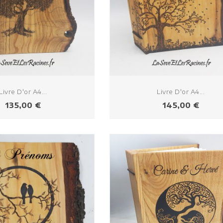
Livre D'or A4...
Livre D'or A4...
Prix
Prix
135,00 €
145,00 €