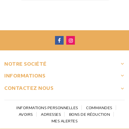
keyboard_arrow_down
NOTRE SOCIÉTÉ

INFORMATIONS
CONTACTEZ NOUS
keyboard_arrow_down
INFORMATIONS PERSONNELLES
COMMANDES
AVOIRS
ADRESSES
BONS DE RÉDUCTION
MES ALERTES