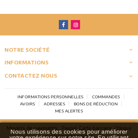
keyboard_arrow_down
NOTRE SOCIÉTÉ

INFORMATIONS
CONTACTEZ NOUS
keyboard_arrow_down
INFORMATIONS PERSONNELLES
COMMANDES
AVOIRS
ADRESSES
BONS DE RÉDUCTION
MES ALERTES
Moyens de paiements : Paypal, Carte bancaire, Chèque
Nous utilisons des cookies pour améliorer
ou Virement bancaire
votre expérience sur notre site.
En utilisant