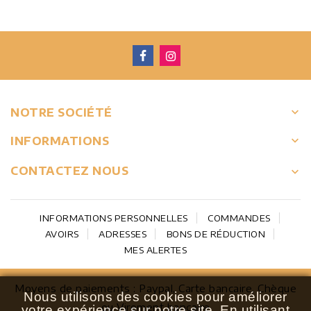
keyboard_arrow_down
NOTRE SOCIÉTÉ

INFORMATIONS
CONTACTEZ NOUS
keyboard_arrow_down
INFORMATIONS PERSONNELLES
COMMANDES
AVOIRS
ADRESSES
BONS DE RÉDUCTION
MES ALERTES
Moyens de paiements : Paypal, Carte bancaire, Chèque
Nous utilisons des cookies pour améliorer
ou Virement bancaire
votre expérience sur notre site.
En utilisant