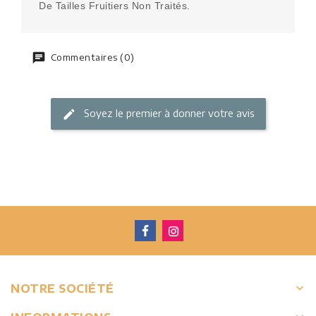
De Tailles Fruitiers Non Traités.
Commentaires (0)
Soyez le premier à donner votre avis
keyboard_arrow_down
NOTRE SOCIÉTÉ