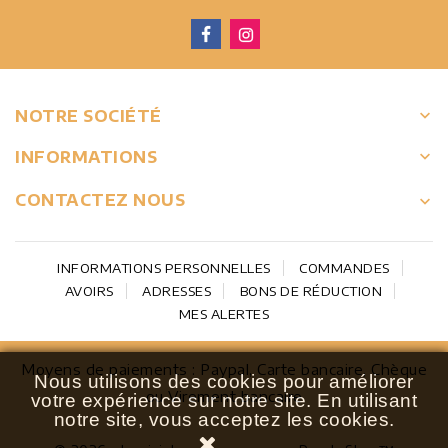
keyboard_arrow_down
NOTRE SOCIÉTÉ

INFORMATIONS
CONTACTEZ NOUS
keyboard_arrow_down
INFORMATIONS PERSONNELLES
COMMANDES
AVOIRS
ADRESSES
BONS DE RÉDUCTION
MES ALERTES
Moyens de paiements : Paypal, Carte bancaire, Chèque
Nous utilisons des cookies pour améliorer
ou Virement bancaire
votre expérience sur notre site.
En utilisant
notre site, vous acceptez les cookies.